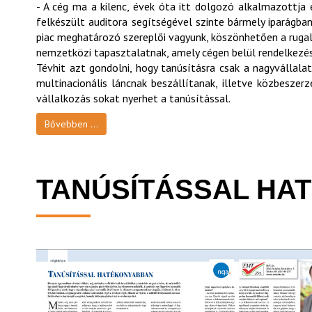
- A cég ma a kilenc, évek óta itt dolgozó alkalmazottja 
felkészült auditora segítségével szinte bármely iparágba
piac meghatározó szereplői vagyunk, köszönhetően a rugal
nemzetközi tapasztalatnak, amely cégen belül rendelkezésr
Tévhit azt gondolni, hogy tanúsításra csak a nagyvállal
multinacionális láncnak beszállítanak, illetve közbeszer
vállalkozás sokat nyerhet a tanúsítással.
Bővebben ...
TANÚSÍTÁSSAL HA