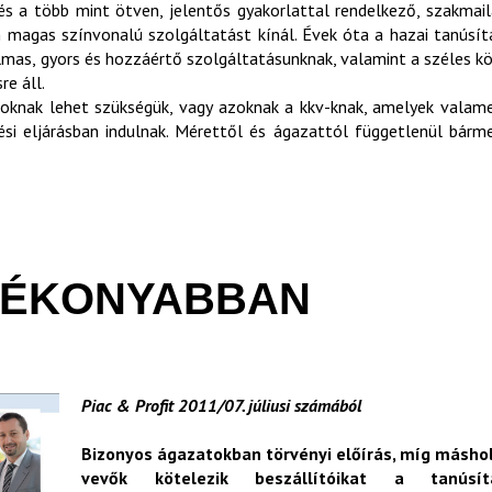
és a több mint ötven, jelentős gyakorlattal rendelkező, szakmai
n magas színvonalú szolgáltatást kínál. Évek óta a hazai tanúsít
mas, gyors és hozzáértő szolgáltatásunknak, valamint a széles k
e áll.
atoknak lehet szükségük, vagy azoknak a kkv-knak, amelyek valam
zési eljárásban indulnak. Mérettől és ágazattól függetlenül bárm
TÉKONYABBAN
Piac & Profit 2011/07. júliusi számából
Bizonyos ágazatokban törvényi előírás, míg máshol
vevők kötelezik beszállítóikat a tanúsít