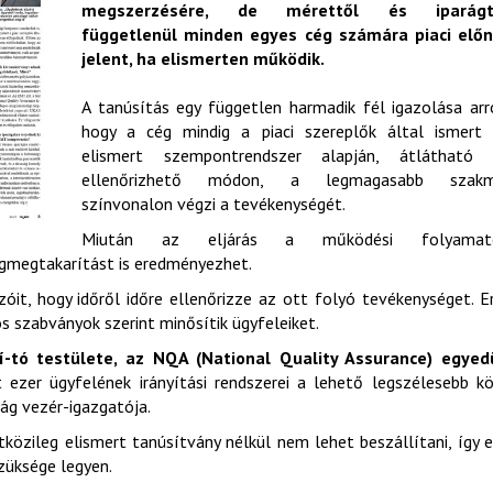
megszerzésére, de mérettől és iparágt
függetlenül minden egyes cég számára piaci előn
jelent, ha elismerten működik.
A tanúsítás egy független harmadik fél igazolása arr
hogy a cég mindig a piaci szereplők által ismert 
elismert szempontrendszer alapján, átlátható 
ellenőrizhető módon, a legmagasabb szakm
színvonalon végzi a tevékenységét.
Miután az eljárás a működési folyamat
égmegtakarítást is eredményezhet.
zóit, hogy időről időre ellenőrizze az ott folyó tevékenységet. E
 szabványok szerint minősítik ügyfeleiket.
-tó testülete, az NQA (National Quality Assurance) egyedü
 ezer ügyfelének irányítási rendszerei a lehető legszélesebb k
ság vezér-igazgatója.
közileg elismert tanúsítvány nélkül nem lehet beszállítani, így 
szüksége legyen.