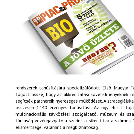
rendszerek tanúsítására specializálódott Első Magyar 
fogott össze, hogy az akkreditálási követelményeknek m
segítsék partnereik nyereséges működését. A stratégiájuk
összesen 1440 érvényes tanúsítást. Az ügyfelek listáj
multinacionális távközlési szolgáltató, múzeum és szá
társaság vezérigazgatója szerint a siker titka a számo
elismertsége, valamint a megbízhatóság.