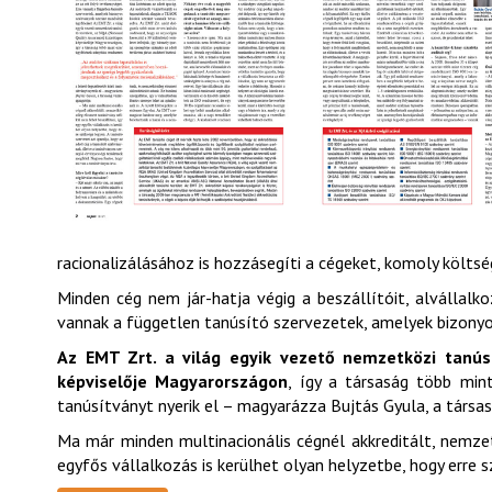
racionalizálásához is hozzásegíti a cégeket, komoly költs
Minden cég nem jár-hatja végig a beszállítóit, alvállalko
vannak a független tanúsító szervezetek, amelyek bizonyos
Az EMT Zrt. a világ egyik vezető nemzetközi tanúsí
képviselője Magyarországon
, így a társaság több mint
tanúsítványt nyerik el – magyarázza Bujtás Gyula, a társa
Ma már minden multinacionális cégnél akkreditált, nemzet
egyfős vállalkozás is kerülhet olyan helyzetbe, hogy erre 