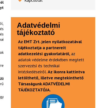
Kapcsolat
ól
yt
ól,
Adatvédelmi
és
tájékoztató
és
ai
Az EMT Zrt. jelen nyilatkozatával
tájékoztatja a partnereit
ok
adatkezelési gyakorlatáról
, az
adatok védelme érdekében megtett
rre
szervezési és technikai
intézkedéseiről.
Az ikonra kattintva
letölthető, illetve megtekinthető
li
Társaságunk ADATVÉDELMI
örű
TÁJÉKOZTATÓJA.
egy