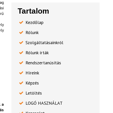
lag
ási
Tartalom
örű
Kezdőlap
ely
ely
Rólunk
Szolgáltatásainkról
Rólunk írták
Rendszertanúsítás
Híreink
Képzés
Letöltés
LOGÓ HASZNÁLAT
 a
ás