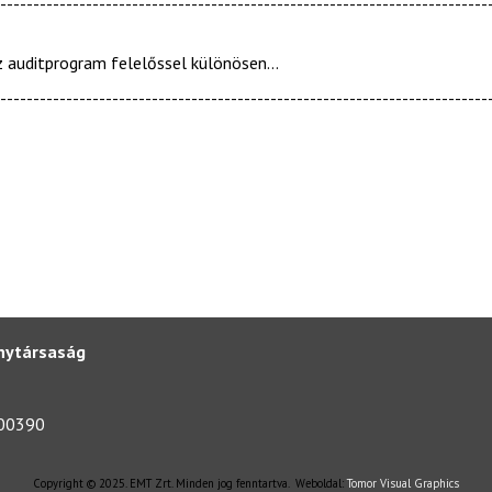
--------------------------------------------------------------------------
z auditprogram felelőssel különösen...
--------------------------------------------------------------------------
nytársaság
000390
Copyright © 2025. EMT Zrt. Minden jog fenntartva. Weboldal:
Tomor Visual Graphics