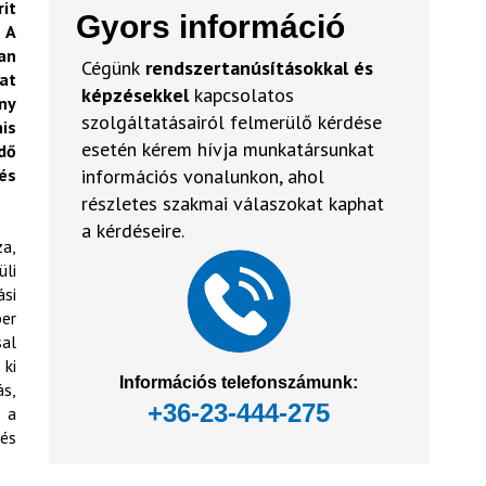
it
Gyors információ
 A
an
Cégünk
rendszertanúsításokkal és
at
képzésekkel
kapcsolatos
ny
szolgáltatásairól felmerülő kérdése
is
esetén kérem hívja munkatársunkat
dő
és
információs vonalunkon, ahol
részletes szakmai válaszokat kaphat
a kérdéseire.
za,
li
ási
ber
sal
 ki
Információs telefonszámunk:
ás,
+36-23-444-275
, a
 és