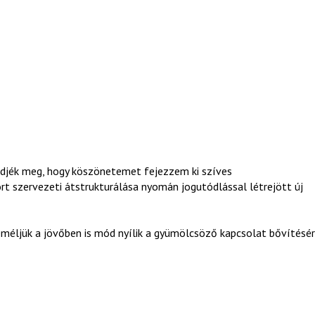
djék meg, hogy köszönetemet fejezzem ki szíves
 szervezeti átstrukturálása nyomán jogutódlással létrejött új
reméljük a jövőben is mód nyílik a gyümölcsöző kapcsolat bővítésér