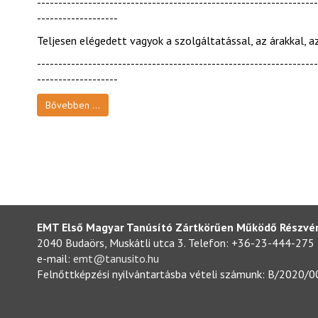
------------------------------------------------------------------
-------------------
Teljesen elégedett vagyok a szolgáltatással, az árakkal, a
------------------------------------------------------------------
-------------------
Bővebben ...
EMT Első Magyar Tanúsító Zártkörűen Működő Részvé
2040 Budaörs, Muskátli utca 3. Telefon: +36-23-444-275
e-mail:
emt@tanusito.hu
Felnőttképzési nyilvántartásba vételi számunk: B/2020/