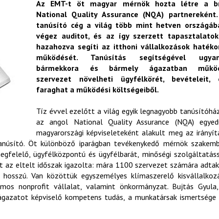
Az EMT-t öt magyar mérnök hozta létre a br
National Quality Assurance (NQA) partnereként.
tanúsító cég a világ több mint hetven országáb
végez auditot, és az így szerzett tapasztalatok
hazahozva segíti az itthoni vállalkozások hatéko
működését. Tanúsítás segítségével ugyan
bármekkora és bármely ágazatban műkö
szervezet növelheti ügyfélkörét, bevételeit, 
faraghat a működési költségeiből.
Tíz évvel ezelőtt a világ egyik legnagyobb tanúsítóhá
az angol National Quality Assurance (NQA) egyedü
magyarországi képviseleteként alakult meg az irányít
Tanúsító. Öt különböző iparágban tevékenykedő mérnök szakem
egfelelő, ügyfélközpontú és ügyfélbarát, minőségi szolgáltatás
at az eltelt időszak igazolta: mára 1100 szervezet számára adtak
a hosszú. Van közöttük egyszemélyes klímaszerelő kisvállalkoz
mos nonprofit vállalat, valamint önkormányzat. Bujtás Gyula
s ágazatot képviselő kompetens tudás, a munkatársak ismertsége