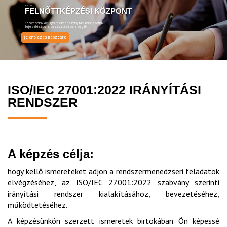
EMT ZRT.
FELNŐTTKÉPZÉSI KÖZPONT
Képzéseink az ügyfeleket az irányítási rendszereik
fejlesztésében, bevezetésében segítik
Jelentkezés képzésre
ISO/IEC 27001:2022 IRÁNYÍTÁSI
RENDSZER
A képzés célja:
hogy kellő ismereteket adjon a rendszermenedzseri feladatok
elvégzéséhez, az ISO/IEC 27001:2022 szabvány szerinti
irányítási rendszer kialakításához, bevezetéséhez,
működtetéséhez.
A képzésünkön szerzett ismeretek birtokában Ön képessé