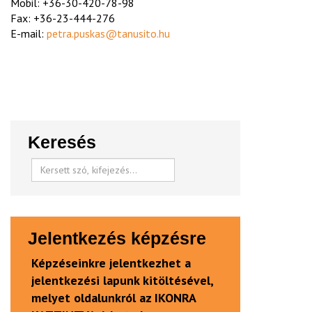
Mobil: +36-30-420-78-98
Fax: +36-23-444-276
E-mail:
petra.puskas@tanusito.hu
Keresés
Jelentkezés képzésre
Képzéseinkre jelentkezhet a
jelentkezési lapunk kitöltésével,
melyet oldalunkról az IKONRA