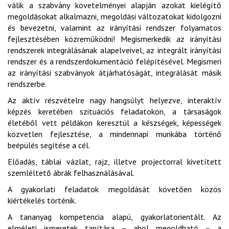
válik a szabvány követelményei alapján azokat kielégítő
megoldásokat alkalmazni, megoldási változatokat kidolgozni
és bevezetni, valamint az irányítási rendszer folyamatos
fejlesztésében közreműködni! Megismerkedik az irányítási
rendszerek integrálásának alapelveivel, az integrált irányítási
rendszer és a rendszerdokumentáció felépítésével. Megismeri
az irányítási szabványok átjárhatóságát, integrálását másik
rendszerbe.
Az aktív részvételre nagy hangsúlyt helyezve, interaktív
képzés keretében szituációs feladatokon, a társaságok
életéből vett példákon keresztül a készségek, képességek
közvetlen fejlesztése, a mindennapi munkába történő
beépülés segítése a cél.
Előadás, táblai vázlat, rajz, illetve projectorral kivetített
szemléltető ábrák felhasználásával.
A gyakorlati feladatok megoldását követően közös
kiértékelés történik.
A tananyag kompetencia alapú, gyakorlatorientált. Az
elméleti ismeretek tanítása – ahol megoldható – a