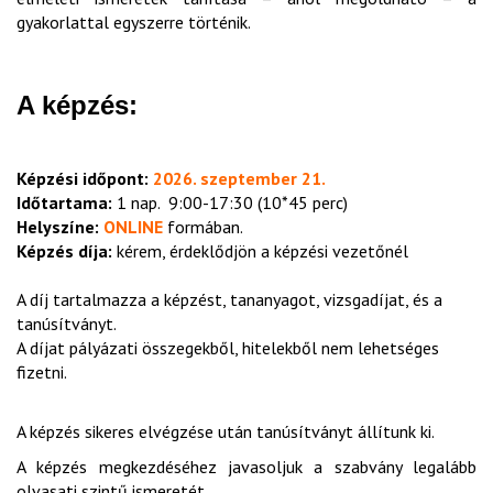
gyakorlattal egyszerre történik.
A képzés:
Képzési időpont:
2026. szeptember 21.
Időtartama:
1 nap. 9:00-17:30 (10*45 perc)
Helyszíne:
ONLINE
formában.
Képzés díja:
kérem, érdeklődjön a képzési vezetőnél
A díj tartalmazza a képzést, tananyagot, vizsgadíjat, és a
tanúsítványt.
A díjat pályázati összegekből, hitelekből nem lehetséges
fizetni.
A képzés sikeres elvégzése után tanúsítványt állítunk ki.
A képzés megkezdéséhez javasoljuk a szabvány legalább
olvasati szintű ismeretét.