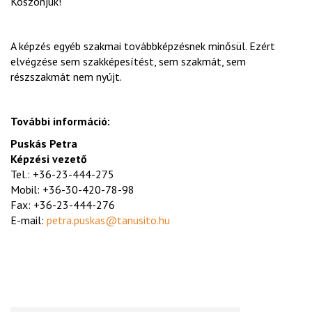
Köszönjük!
A képzés egyéb szakmai továbbképzésnek minősül. Ezért
elvégzése sem szakképesítést, sem szakmát, sem
részszakmát nem nyújt.
További információ:
Puskás Petra
Képzési vezető
Tel.: +36-23-444-275
Mobil: +36-30-420-78-98
Fax: +36-23-444-276
E-mail:
petra.puskas@tanusito.hu