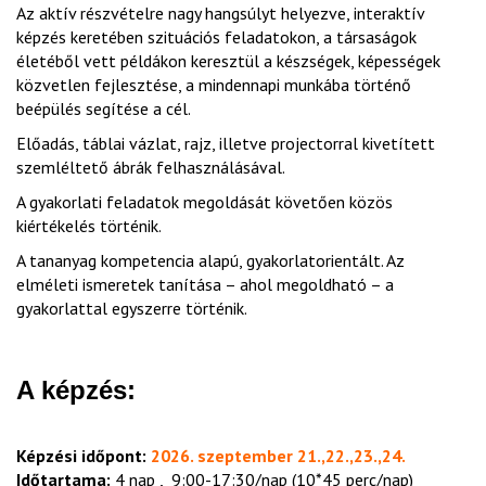
Az aktív részvételre nagy hangsúlyt helyezve, interaktív
képzés keretében szituációs feladatokon, a társaságok
életéből vett példákon keresztül a készségek, képességek
közvetlen fejlesztése, a mindennapi munkába történő
beépülés segítése a cél.
Előadás, táblai vázlat, rajz, illetve projectorral kivetített
szemléltető ábrák felhasználásával.
A gyakorlati feladatok megoldását követően közös
kiértékelés történik.
A tananyag kompetencia alapú, gyakorlatorientált. Az
elméleti ismeretek tanítása – ahol megoldható – a
gyakorlattal egyszerre történik.
A képzés:
Képzési időpont:
2026. szeptember 21.,22.,23.,24.
Időtartama:
4 nap , 9:00-17:30/nap (10*45 perc/nap)