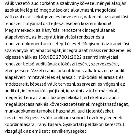
válik vezető auditorként a szabvány követelményei alapján
azokat kielégítő megoldásokat alkalmazni, megoldási
változatokat kidolgozni és bevezetni, valamint az irányítási
rendszer folyamatos fejlesztésében közreműködni!
Megismerkedik az irányítási rendszerek integrálásának
alapelveivel, az integrált irányítási rendszer és a
rendszerdokumentáció felépítésével. Megismeri az irányítási
szabványok átjárhatóságát, integrálását másik rendszerbe, és
képessé válik az ISO/IEC 27001:2022 szerinti irányítási
rendszer belső auditjának előkészítésére, szervezésére,
elvégzésére. Vezető auditorként képes alkalmazni az audit
alapelveit, mintavételes eljárásait, működési eljárásait és
módszereit, képessé válik tervezni, szervezni és végezni az
auditot, információt gyűjteni, igazolni az információkat,
megerősíteni az audit bizonyítékokat, értékelni az audit
megállapításainak és következtetéseinek megbízhatóságát,
munkadokumentumokat használni, auditjelentéseket
készíteni. Képessé válik auditor csoport tevékenységének
koordinálására, irányítására. Gyakorlati példákon keresztül
vizsgálják az említett tevékenységeket.