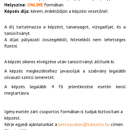
Helyszíne:
ONLINE
formában.
Képzés díja:
kérem, érdeklődjön a képzési vezetőnél
A díj tartalmazza a képzést, tananyagot, vizsgadíjat, és a
tanúsítványt.
A díjat pályázati összegekből, hitelekből nem lehetséges
fizetni.
A képzés sikeres elvégzése után tanúsítványt állítunk ki.
A képzés megkezdéséhez javasoljuk a szabvány legalább
olvasati szintű ismeretét.
A képzés legalább 4 fő jelentkezése esetén kerül
megtartásra.
Igény esetén zárt csoportos formában is tudjuk biztosítani a
képzést.
Kérje egyedi ajánlatunkat a
petra.puskas@tanusito.hu
címen.