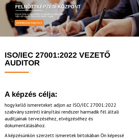
EMT ZRT.
FELNŐTTKÉPZÉSI KÖZPONT
Képzéseink az ügyfeleket az irányítási rendszereik
fejlesztésében, bevezetésében segítik
Jelentkezés képzésre
ISO/IEC 27001:2022 VEZETŐ
AUDITOR
A képzés célja:
hogy kellő ismereteket adjon az ISO/IEC 27001:2022
szabvány szerinti irányítási rendszer harmadik fél általi
auditjainak tervezéséhez, elvégzéséhez és
dokumentálásához.
A képzésünkön szerzett ismeretek birtokában Ön képessé