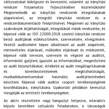
változatokat kidolgozni és bevezetni, valamint az irányítási
rendszer folyamatos fejlesztésében közreműködni!
Megismerkedik az irányítási rendszerek integrálásának
alapelveivel, az integrált irányítási rendszer és a
rendszerdokumentáció felépítésével. Megismeri az irányítási
szabványok átjárhatóságát, integrálását másik rendszerbe, és
képessé válik az ISO 22000:2018 szerinti irányítási rendszer
belső auditjának előkészítésére, szervezésére, elvégzésére.
Vezető auditorként képes alkalmazni az audit alapelveit,
mintavételes eljárásait, működési eljárásait és módszereit,
képessé válik tervezni, szervezni és végezni az auditot,
információt gyűjteni, igazolni az információkat, megerősíteni
az audit bizonyítékokat, értékelni az audit megállapításainak
és következtetéseinek megbízhatóságát,
munkadokumentumokat használni, auditjelentéseket
készíteni. Képessé válik auditor csoport tevékenységének
koordinálására, irányítására. Gyakorlati példákon keresztül
vizsgálják az említett tevékenységeket.
Az aktív részvételre nagy hangsúlyt helyezve, interaktív
képzés keretében szituációs feladatokon, a társaságok