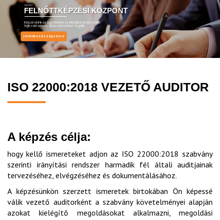
EMT ZRT.
FELNŐTTKÉPZÉSI KÖZPONT
Képzéseink az ügyfeleket az irányítási rendszereik
fejlesztésében, bevezetésében segítik
Jelentkezés képzésre
ISO 22000:2018 VEZETŐ AUDITOR
A képzés célja:
hogy kellő ismereteket adjon az ISO 22000:2018 szabvány
szerinti irányítási rendszer harmadik fél általi auditjainak
tervezéséhez, elvégzéséhez és dokumentálásához.
A képzésünkön szerzett ismeretek birtokában Ön képessé
válik vezető auditorként a szabvány követelményei alapján
azokat kielégítő megoldásokat alkalmazni, megoldási