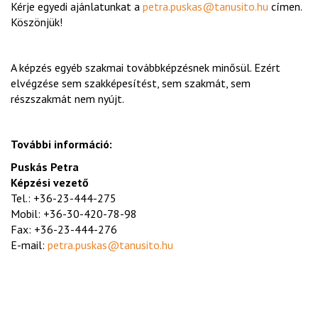
Kérje egyedi ajánlatunkat a
petra.puskas@tanusito.hu
címen.
Köszönjük!
A képzés egyéb szakmai továbbképzésnek minősül. Ezért
elvégzése sem szakképesítést, sem szakmát, sem
részszakmát nem nyújt.
További információ:
Puskás Petra
Képzési vezető
Tel.: +36-23-444-275
Mobil: +36-30-420-78-98
Fax: +36-23-444-276
E-mail:
petra.puskas@tanusito.hu