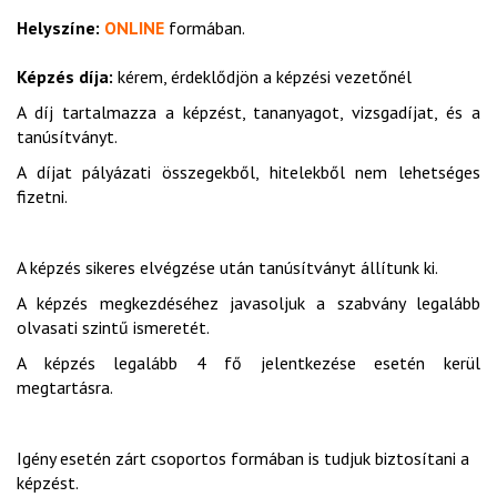
Helyszíne:
ONLINE
formában.
Képzés díja:
kérem, érdeklődjön a képzési vezetőnél
A díj tartalmazza a képzést, tananyagot, vizsgadíjat, és a
tanúsítványt.
A díjat pályázati összegekből, hitelekből nem lehetséges
fizetni.
A képzés sikeres elvégzése után tanúsítványt állítunk ki.
A képzés megkezdéséhez javasoljuk a szabvány legalább
olvasati szintű ismeretét.
A képzés legalább 4 fő jelentkezése esetén kerül
megtartásra.
Igény esetén zárt csoportos formában is tudjuk biztosítani a
képzést.