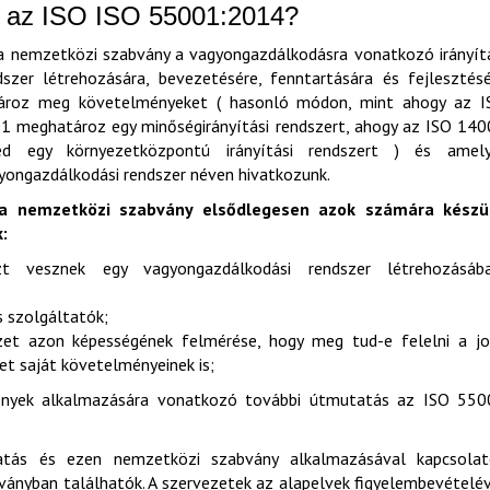
 az ISO ISO 55001:2014?
a nemzetközi szabvány a vagyongazdálkodásra vonatkozó irányít
dszer létrehozására, bevezetésére, fenntartására és fejlesztés
ároz meg követelményeket ( hasonló módon, mint ahogy az I
1 meghatároz egy minőségirányítási rendszert, ahogy az ISO 14
ed egy környezetközpontú irányítási rendszert ) és amely
gyongazdálkodási rendszer néven hivatkozunk.
a nemzetközi szabvány elsődlegesen azok számára készül
k:
zt vesznek egy vagyongazdálkodási rendszer létrehozásába
 szolgáltatók;
zet azon képességének felmérése, hogy meg tud-e felelni a jo
et saját követelményeinek is;
ények alkalmazására vonatkozó további útmutatás az ISO 550
atás és ezen nemzetközi szabvány alkalmazásával kapcsolat
ányban találhatók. A szervezetek az alapelvek figyelembevételé