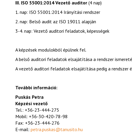
III. ISO 55001:2014 Vezető auditor
(4 nap)
1. nap: ISO 55001:2014 Irányítási rendszer
2. nap: Belső audit az ISO 19011 alapján
3-4. nap: Vezető auditori feladatok, képességek
A képzések modulokból épülnek fel.
A belső auditori feladatok elsajátítása a rendszer ismereté
A vezető auditori feladatok elsajátítása pedig a rendszer 
További információ:
Puskás Petra
Képzési vezető
Tel.: +36-23-444-275
Mobil: +36-30-420-78-98
Fax: +36-23-444-276
E-mail:
petra.puskas@tanusito.hu