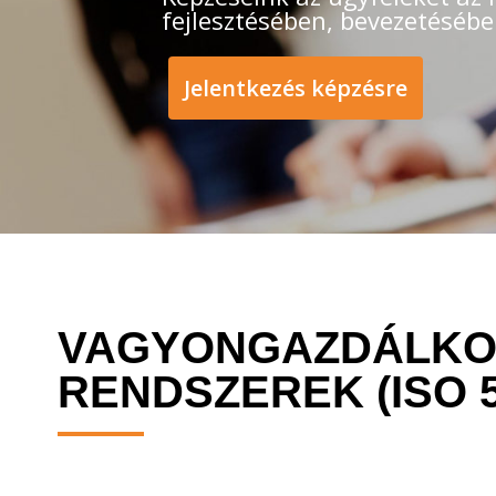
fejlesztésében, bevezetésébe
Jelentkezés képzésre
VAGYONGAZDÁLKOD
RENDSZEREK (ISO 5