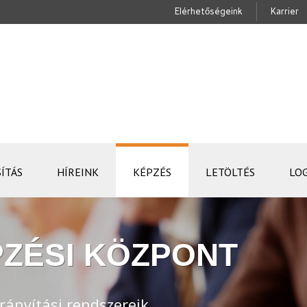
Elérhetőségeink
Karrier
ÍTÁS
HÍREINK
KÉPZÉS
LETÖLTÉS
LO
ZÉSI KÖZPONT
rányítási rendszereik