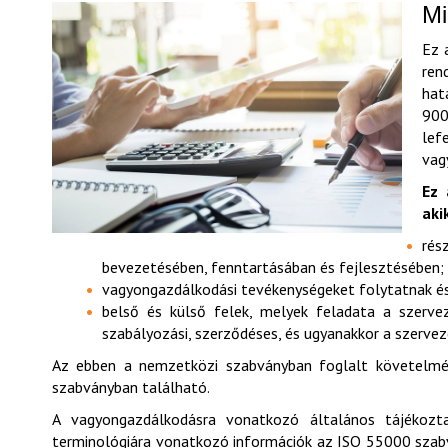
Mi
Ez 
ren
hat
900
lef
va
Ez 
aki
rés
bevezetésében, fenntartásában és fejlesztésében;
vagyongazdálkodási tevékenységeket folytatnak és
belső és külső felek, melyek feladata a szerve
szabályozási, szerződéses, és ugyanakkor a szervez
Az ebben a nemzetközi szabványban foglalt követelm
szabványban található.
A vagyongazdálkodásra vonatkozó általános tájékozt
terminológiára vonatkozó információk az ISO 55000 szabv