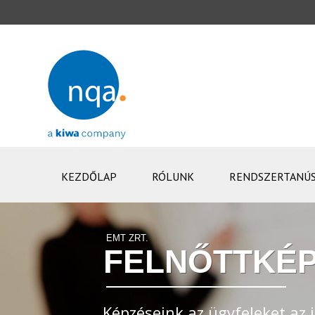
KEZDŐLAP
RÓLUNK
RENDSZERTANÚS
EMT ZRT.
FELNŐTTKÉP
Képzéseink az ügyfeleket az i