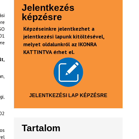
Jelentkezés
képzésre
ási
ére
Képzéseinkre jelentkezhet a
SO
001
jelentkezési lapunk kitöltésével,
re
melyet oldalunkról az IKONRA
KATTINTVA érhet el.
t,
n,
JELENTKEZÉSI LAP KÉPZÉSRE
gi,
02
Tartalom
os
vel