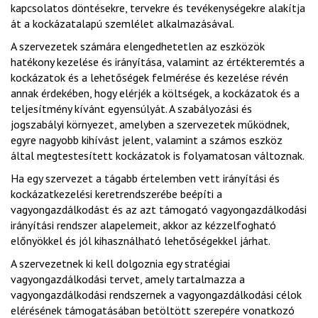
kapcsolatos döntésekre, tervekre és tevékenységekre alakítja
át a kockázatalapú szemlélet alkalmazásával.
A szervezetek számára elengedhetetlen az eszközök
hatékony kezelése és irányítása, valamint az értékteremtés a
kockázatok és a lehetőségek felmérése és kezelése révén
annak érdekében, hogy elérjék a költségek, a kockázatok és a
teljesítmény kívánt egyensúlyát. A szabályozási és
jogszabályi környezet, amelyben a szervezetek működnek,
egyre nagyobb kihívást jelent, valamint a számos eszköz
által megtestesített kockázatok is folyamatosan változnak.
Ha egy szervezet a tágabb értelemben vett irányítási és
kockázatkezelési keretrendszerébe beépíti a
vagyongazdálkodást és az azt támogató vagyongazdálkodási
irányítási rendszer alapelemeit, akkor az kézzelfogható
előnyökkel és jól kihasználható lehetőségekkel járhat.
A szervezetnek ki kell dolgoznia egy stratégiai
vagyongazdálkodási tervet, amely tartalmazza a
vagyongazdálkodási rendszernek a vagyongazdálkodási célok
elérésének támogatásában betöltött szerepére vonatkozó