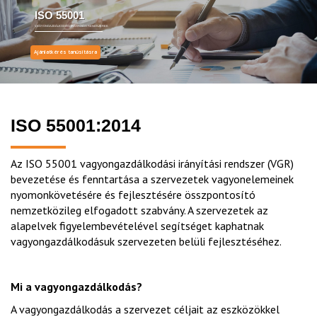
ISO 55001
VAGYONGAZDÁLKODÁSI IRÁNYÍTÁSI RENDSZEREK
Ajánlatkérés tanúsításra
ISO 55001:2014
Az ISO 55001 vagyongazdálkodási irányítási rendszer (VGR)
bevezetése és fenntartása a szervezetek vagyonelemeinek
nyomonkövetésére és fejlesztésére összpontosító
nemzetközileg elfogadott szabvány. A szervezetek az
alapelvek figyelembevételével segítséget kaphatnak
vagyongazdálkodásuk szervezeten belüli fejlesztéséhez.
Mi a vagyongazdálkodás?
A vagyongazdálkodás a szervezet céljait az eszközökkel