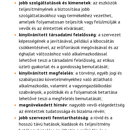
jobb szolgáltatások és kimenetek
: az eszközök
teljesítményének a biztosítása jobb
szolgáltatásokhoz vagy termékekhez vezethet,
amelyek folyamatosan teljesítik vagy felülmúlják a
vevők és az érintettek elvárásait;
kinyilvánított társadalmi felelősség
: a szervezet
képességének a javításával, például a kibocsátás
csökkentésével, az erőforrások megóvásával és az
éghajlat változáshoz való alkalmazkodással
lehetővé teszi a társadalmi felelősség, az etikus
üzleti gyakorlat és a gondosság bemutatását;
kinyilvánított megfelelés
: a törvényi, egyéb jogi és
szabályozási követelményekhez való átlátható
alkalmazkodás, valamint a vagyongazdálkodási
szabványok, a politikák és a folyamatok betartása
lehetővé teszi a megfelelés bemutatását;
megnövekedett hírnév
: nagyobb vevői elégedettség
az érintettek tudatossága és bizalma révén;
jobb szervezeti fenntarthatóság
: a rövid és a
hosszú távú hatások, kiadások és teljesítmény