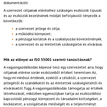
dokumentációt.
A szervezet céljainak eléréséhez szükséges eszközök típusát
és az eszközök kezelésének módját befolyásoló tényezők a
következők:
a szervezet jellege és célja;
a működési környezet;
a pénzügyi korlátok és a szabályozási követelmények;
a szervezet és az érintettek szükségletei és elvárásai.
Mik az előnyei az ISO 55001 szerinti tanúsításnak
?
A vagyongazdálkodás képessé tesz egy szervezetet arra, hogy
céljainak elérése során eszközeiből értéket teremtsen. Az,
hogy mi minősül értéknek, ezektől a céloktól, a szervezet
jellegétől és szándékától és az érintettek szükségleteitől és
elvárásaitól függ. A vagyongazdálkodás támogatja az értékek
létrehozását, miközben egyensúlyban tartja az eszközökhöz
kapcsolódó pénzügyi, környezeti és társadalmi költségeket, a
kockázatot, a szolgáltatás minőségét és a teljesítményt.