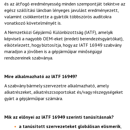
és az átfogó eredményesség minden szempontját tekintve az
egész szállítási láncban lényeges javulást eredményezett,
valamint csökkentette a gyártók többszörös auditokra
vonatkozó követelményét is.
A Nemzetközi Gépjármű Különbizottság (IATF), amelyik
képviseli a nagyobb OEM-eket (eredeti berendezésgyártókat),
elkötelezett, hogy biztosítja, hogy az IATF 16949 szabvány
maradjon a jövőben is a gépjárműipar minőségügyi
rendszereinek szabványa.
Mire alkalmazható az IATF 16949?
A szabvány bármely szervezetre alkalmazható, amely
alkatrészeket, alkatrészcsoportokat és/vagy részegységeket
gyárt a gépjárműipar számára.
Mik az előnyei az IATF 16949 szerinti tanúsításnak?
a tanúsított szervezeteket globálisan elismerik
,