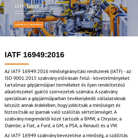
IATF 16949
GÉPJÁRMŰIPARI TERMÉKEK MINŐSÉGIRÁNYÍTÁSI RENDSZERE
Ajánlatkérés tanúsításra
IATF 16949:2016
Az IATF 16949:2016 minőségirányítási rendszerek (IATF) - az
ISO 9001:2015 szabvány előírásain felül - követelményeket
tartalmaz gépjárműipari termékeket és ilyen rendeltetésű
alkatrészeket gyártó szervezetek számára. A szabvány
speciálisan a gépjárműiparban tevékenykedő vállalatoknak
készült annak érdekében, hogy jobbítsák a minőséget és
biztosítsák az iparnak való szállítás sértetlenségét. A
szabvány megrendelői közé tartozik a BMW, a Chrysler, a
Daimler, a Fiat, a Ford, a GM, a PSA, a Renault és a VW.
Az IATF 16949 szabvány bevezetése a minőség, a szállítás