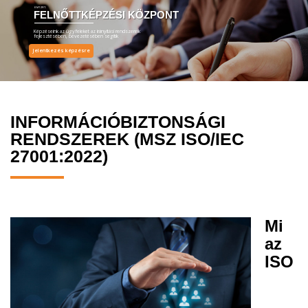
EMT ZRT.
FELNŐTTKÉPZÉSI KÖZPONT
Képzéseink az ügyfeleket az irányítási rendszereik
fejlesztésében, bevezetésében segítik
Jelentkezés képzésre
INFORMÁCIÓBIZTONSÁGI
RENDSZEREK (MSZ ISO/IEC
27001:2022)
Mi
az
ISO