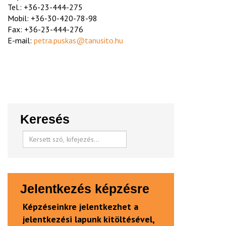
Tel.: +36-23-444-275
Mobil: +36-30-420-78-98
Fax: +36-23-444-276
E-mail:
petra.puskas@tanusito.hu
Keresés
Jelentkezés képzésre
Képzéseinkre jelentkezhet a
jelentkezési lapunk kitöltésével,