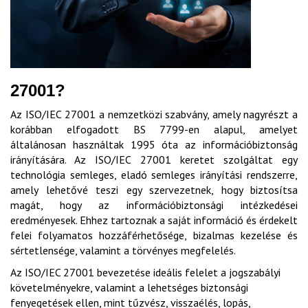
27001?
Az ISO/IEC 27001 a nemzetközi szabvány, amely nagyrészt a
korábban elfogadott BS 7799-en alapul, amelyet
általánosan használtak 1995 óta az információbiztonság
irányítására. Az ISO/IEC 27001 keretet szolgáltat egy
technológia semleges, eladó semleges irányítási rendszerre,
amely lehetővé teszi egy szervezetnek, hogy biztosítsa
magát, hogy az információbiztonsági intézkedései
eredményesek. Ehhez tartoznak a saját információ és érdekelt
felei folyamatos hozzáférhetősége, bizalmas kezelése és
sértetlensége, valamint a törvényes megfelelés.
Az ISO/IEC 27001 bevezetése ideális felelet a jogszabályi
követelményekre, valamint a lehetséges biztonsági
fenyegetések ellen, mint tűzvész, visszaélés, lopás,