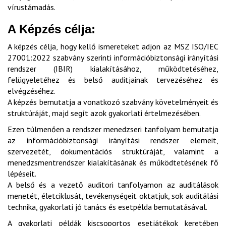
vírustámadás.
A Képzés célja:
A képzés célja, hogy kellő ismereteket adjon az MSZ ISO/IEC
27001:2022 szabvány szerinti információbiztonsági irányítási
rendszer (IBIR) kialakításához, működtetéséhez,
felügyeletéhez és belső auditjainak tervezéséhez és
elvégzéséhez.
A képzés bemutatja a vonatkozó szabvány követelményeit és
struktúráját, majd segít azok gyakorlati értelmezésében.
Ezen túlmenően a rendszer menedzseri tanfolyam bemutatja
az információbiztonsági irányítási rendszer elemeit,
szervezetét, dokumentációs struktúráját, valamint a
menedzsmentrendszer kialakításának és működtetésének fő
lépéseit.
A belső és a vezető auditori tanfolyamon az auditálások
menetét, életciklusát, tevékenységeit oktatjuk, sok auditálási
technika, gyakorlati jó tanács és esetpélda bemutatásával.
A gyakorlati példák kiscsoportos esetjátékok keretében